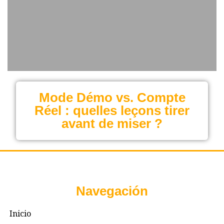
Mode Démo vs. Compte
Réel : quelles leçons tirer
avant de miser ?
Navegación
Inicio