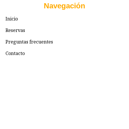
Navegación
Inicio
Reservas
Preguntas frecuentes
Contacto
Contacto
+57 3195993371
Valhallaglampingnimaima@gmail.com
Valhalla Royal Glamping Nimaima