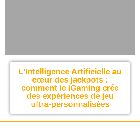
L’Intelligence Artificielle au
cœur des jackpots :
comment le iGaming crée
des expériences de jeu
ultra‑personnalisées