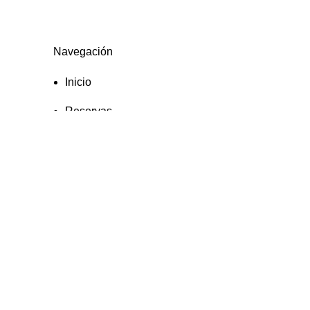
Navegación
Inicio
Reservas
Preguntas frecuentes
Contacto
Contacto
+57 3195993371
Valhallaglampingnimaima@gmail.com
Valhalla Royal Glamping Nimaima