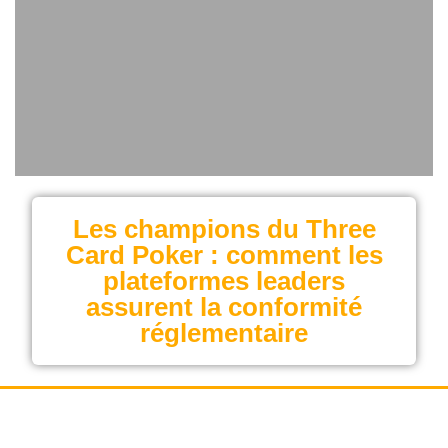
Les champions du Three
Card Poker : comment les
plateformes leaders
assurent la conformité
réglementaire