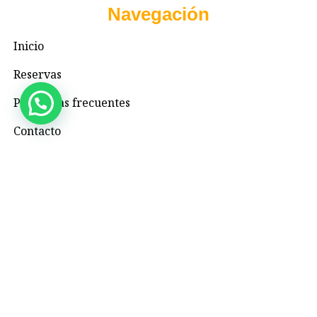
Navegación
Inicio
Reservas
Preguntas frecuentes
Contacto
Contacto
+57 3195993371
Valhallaglampingnimaima@gmail.com
Valhalla Royal Glamping Nimaima