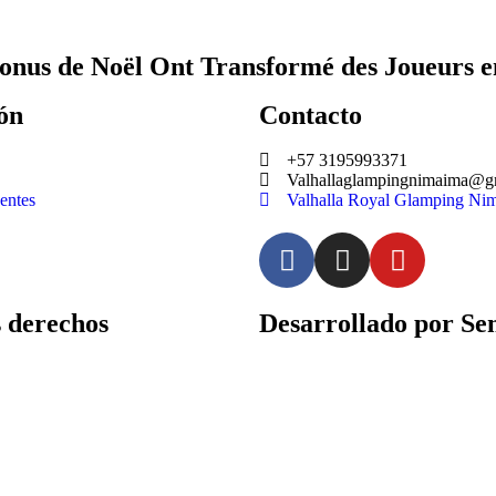
nus de Noël Ont Transformé des Joueurs e
ón
Contacto
+57 3195993371
Valhallaglampingnimaima@g
entes
Valhalla Royal Glamping Ni
derechos
Desarrollado por Sen