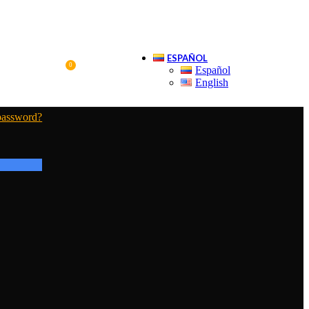
ESPAÑOL
0
Español
$
0,00
English
password?