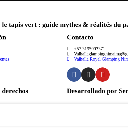
e tapis vert : guide mythes & réalités du par
ón
Contacto
+57 3195993371
Valhallaglampingnimaima@g
entes
Valhalla Royal Glamping Ni
derechos
Desarrollado por Sen