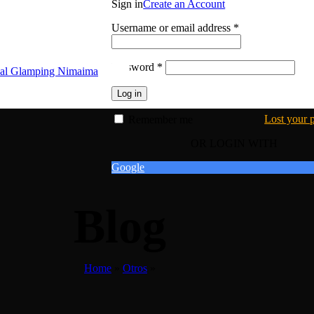
Sign in
Create an Account
Username or email address
*
Password
*
Log in
Lost your 
Remember me
OR LOGIN WITH
Google
Blog
Home
»
Otros
»