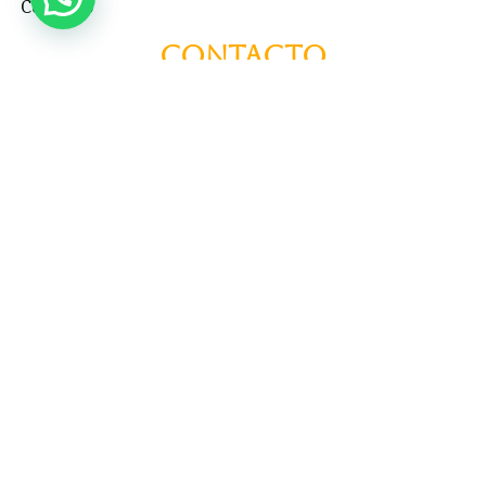
Contacto
Contacto
+57 3195993371
Valhallaglampingnimaima@gmail.com
Valhalla Royal Glamping Nimaima
Menú