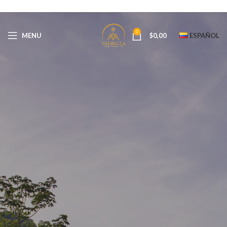
0
MENU
$
0,00
ESPAÑOL
Blog