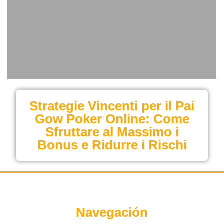
Strategie Vincenti per il Pai
Gow Poker Online: Come
Sfruttare al Massimo i
Bonus e Ridurre i Rischi
Navegación