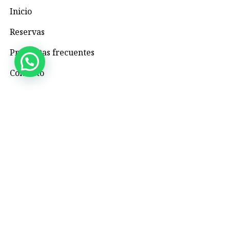
Inicio
Reservas
Preguntas frecuentes
Contacto
Contacto
+57 3195993371
Valhallaglampingnimaima@gmail.com
Valhalla Royal Glamping Nimaima
Menú